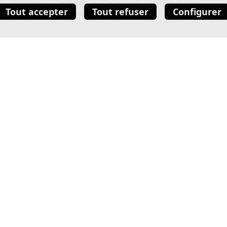
Accueil
Recettes
Collations
Bol aux pois
Tout accepter
Tout refuser
Configurer
chiches et à la pomme grenade
5 MINUTES
1 PORTION
INGRÉDIENTS:
Plus sucré que salé? Choisissez la quantité de chaque ingrédient 
fonction de ce qui convient le mieux à vous et à vos invités.
Pois chiches épicés
Coriandre hachée
Graines de pomme grenade
Yogourt grec Oikos nature 2 % m.g.