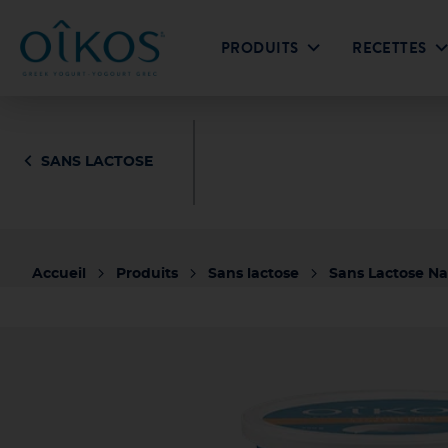
PRODUITS
RECETTES
Yogourt Grec VS Yogourt Régulier
Yogourt Grec & Pro
SANS LACTOSE
Original 0%
Original 2% &
Édition l
plus
Accueil
Produits
Sans lactose
Sans Lactose Na