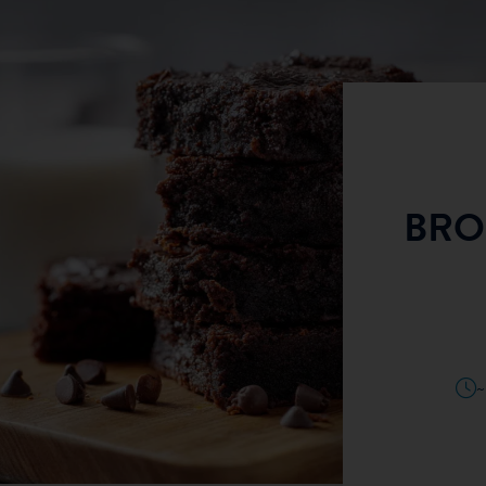
TE MAISON DE
BRO
LA PROTÉINÉ
VOIR LA RECETTE
TES
20–25 MINUTES
~