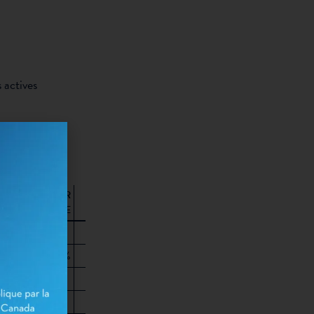
 actives
NELLES:
% VALEUR
QUOTIDIENNE
0%