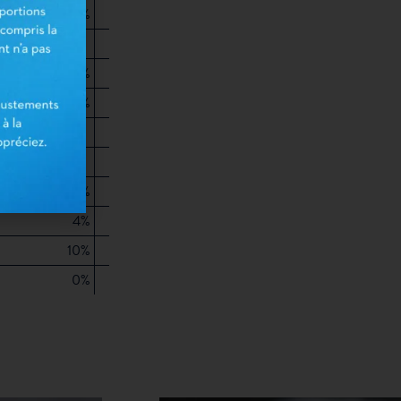
0%
0%
4%
1%
4%
10%
0%