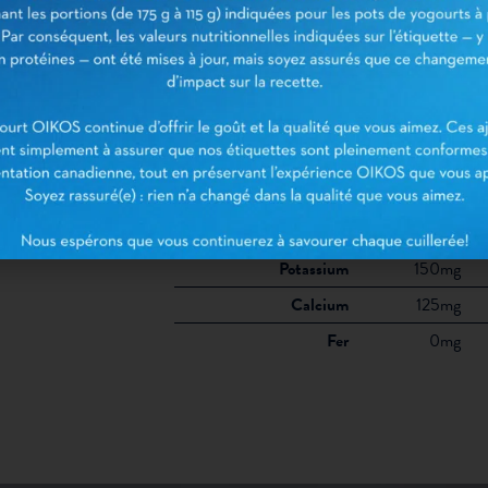
Total Trans + Saturés
Glucides
4g
Fibres
0g
Sucres
4g
Protéines
11g
Cholestérol
5mg
Sodium
30mg
Potassium
150mg
Calcium
125mg
Fer
0mg