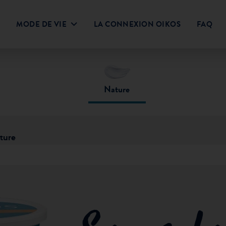
MODE DE VIE
LA CONNEXION OIKOS
FAQ
téines
Déjeuner
Les Grains dans l’Alimentation
Collations
Trempettes
Salades
Protéines 101
Repas
Soupes
Activité Physique et
Desserts
Boissons
MC
imitée
Oikos PRO
À boire
Sans lactose
Moins de sucre
Teneur élevée en
Plais
Nature
protéine
ture