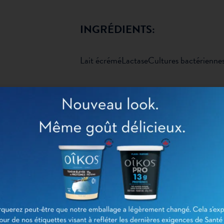
INGRÉDIENTS:
Lait écrémé
Lactase
Cultures bactériennes
INFORMATIONS NUTRITION
POUR ½ TASSE
(115 G)
Calories
60
Lipides
0g
Saturés
0g
Trans
0g