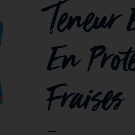
Teneur 
En Prot
Fraises