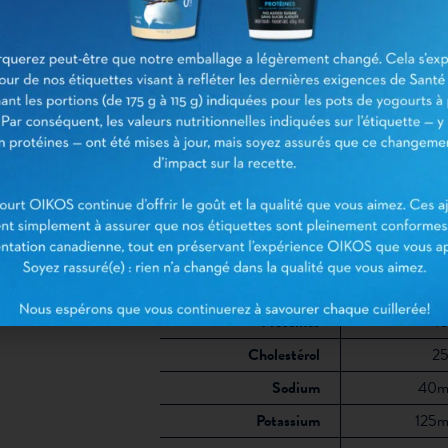
BOUTEILLE (1
ML
Calories
13
Lipides
3
Saturés
Trans
0
Total Trans + Saturés
Glucides
1
Fibres
0
Sucres
1
Protéines
1
Cholestérol
25
Sodium
40m
Potassium
125m