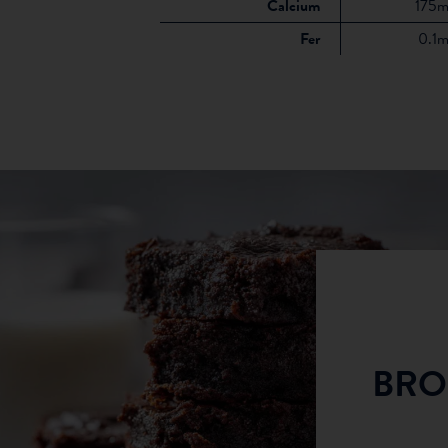
Calcium
175m
Fer
0.1
TE MAISON DE
BRO
LA PROTÉINÉ