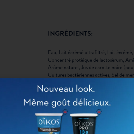
INGRÉDIENTS:
Eau, Lait écrémé ultrafiltré, Lait écrémé
Concentré protéique de lactosérum, Ami
Arôme naturel, Jus de carotte noire (pour
Cultures bactériennes actives, Sel de m
caroube, Jus de citron concentré.
INFORMATIONS NUTRITION
POUR