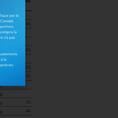
90
QUOTIDIENNE
)
0
g
4%
2g
g
10%
6g
g
0%
3g
13%
0g
g
g
2%
g
4%