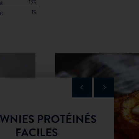
g
13%
mg
1%
WNIES PROTÉINÉS
FACILES