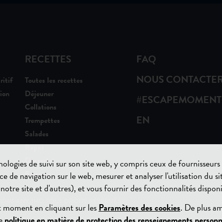
RECETTES
FAQ
NOUS CONTACTE
ritif
Toutes les recettes
ion
Déjeuner
#ESCAPEMOMENT
Collations
EN
Trempettes
Salades
Repas
Desserts
hnologies de suivi sur son site web, y compris ceux de fournisseur
Boissons
e de navigation sur le web, mesurer et analyser l'utilisation du si
notre site et d'autres), et vous fournir des fonctionnalités dispon
OMPANY, INC. TOUS DROITS RÉSERVÉS
t moment en cliquant sur les
Paramètres des cookies
. De plus a
re
politique en matière de protection des renseignements personn