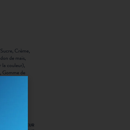
, Sucre, Crème,
don de maïs,
 la couleur),
er, Gomme de
NELLES:
 1
% VALEUR