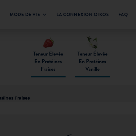
MODE DE VIE
LA CONNEXION OIKOS
FAQ
téines
Déjeuner
Les Grains dans l’Alimentation
Collations
Trempettes
Salades
Protéines 101
Repas
Soupes
Activité Physique et
Desserts
Boissons
MC
imitée
Oikos PRO
À boire
Sans lactose
Moins de sucre
Teneur élevée en
Plais
Teneur Élevée
Teneur Élevée
protéine
En Protéines
En Protéines
Fraises
Vanille
téines Fraises