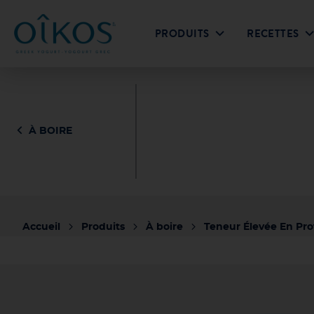
PRODUITS
RECETTES
Yogourt Grec VS Yogourt Régulier
Yogourt Grec & Pro
Original 0%
Original 2% &
Édition l
À BOIRE
plus
Accueil
Produits
À boire
Teneur Élevée En Pro