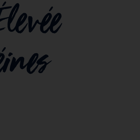
Élevée
éines