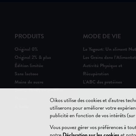
PRODUITS
MODE DE VIE
Original 0%
Le Yogourt: Un aliment Nut
Original 2% & plus
Les Grains dans l’Alimentat
Édition limitée
Activité Physique et
Sans lactose
Récupération
Moins de sucre
L’ABC des protéines
Teneur élevée en protéine
Plaisir
Oikos utilise des cookies et d'autres tec
À boire
utiliserons pour améliorer votre expérienc
publicité en fonction de vos intérêts (sur 
© 2026 THE DANNON C
Vous pouvez gérer vos préférences à tou
notre
Déclaration sur les cookies
et not